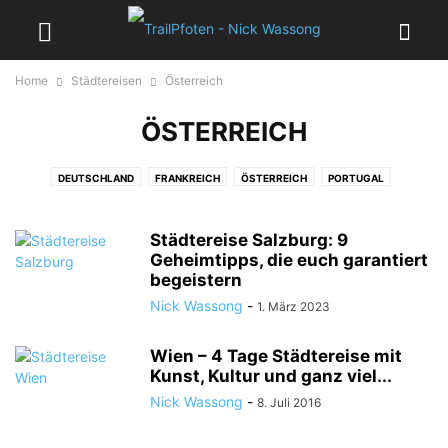
Home
Städtereisen
Österreich
ÖSTERREICH
DEUTSCHLAND
FRANKREICH
ÖSTERREICH
PORTUGAL
RUMÄNIEN
SCHWEDEN
TSCHECHIEN
Städtereise Salzburg: 9
Geheimtipps, die euch garantiert
begeistern
Nick Wassong
-
1. März 2023
Wien – 4 Tage Städtereise mit
Kunst, Kultur und ganz viel...
Nick Wassong
-
8. Juli 2016