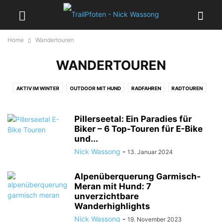
Home
Wandertouren
WANDERTOUREN
AKTIV IM WINTER
OUTDOOR MIT HUND
RADFAHREN
RADTOUREN
STÄDTEREISEN
TIPPS & AUSRÜSTUNG
WANDERN
WANDERN IN DEUTSCHLAND
WANDERN IN ITALIEN
Pillerseetal: Ein Paradies für
WANDERN IN LUXEMBURG
Biker – 6 Top-Touren für E-Bike
WANDERN IN ÖSTERREICH
und...
WANDERN IN SCHOTTLAND
WANDERN IN SÜDTIROL
WANDERTIPPS
Nick Wassong
-
13. Januar 2024
WANDERTOUREN
WASSER AKTIVITÄTEN
Alpenüberquerung Garmisch-
Meran mit Hund: 7
unverzichtbare
Wanderhighlights
Nick Wassong
-
19. November 2023