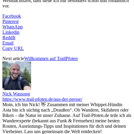
Weihnachtszeit, dass stelle ich mir besonders schön und romantisch
vor.
Facebook
Pinterest
WhatsApp
Linkedin
ReddIt
Email
Copy URL
Next article
Willkommen auf TrailPfoten
Nick Wassong
https://www.trail-pfoten.de/aus-der-presse/
Moin, ich bin Nick! 👋 Zusammen mit meiner Whippet-Hündin
Asta bin ich süchtig nach „Draußen“. Ob Wandern, Skifahren oder
Biken – die Natur ist unser Zuhause. Auf Trail-Pfoten.de teile ich als
Wanderexperte (bekannt aus Funk & Fernsehen) meine besten
Routen, Ausrüstungs-Tipps und Inspirationen für dich und deinen
Vierbeiner. Lass uns gemeinsam die Welt entdecken!