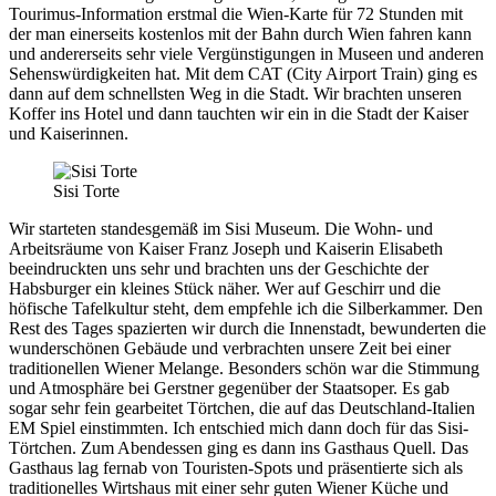
Tourimus-Information erstmal die Wien-Karte für 72 Stunden mit
der man einerseits kostenlos mit der Bahn durch Wien fahren kann
und andererseits sehr viele Vergünstigungen in Museen und anderen
Sehenswürdigkeiten hat. Mit dem CAT (City Airport Train) ging es
dann auf dem schnellsten Weg in die Stadt. Wir brachten unseren
Koffer ins Hotel und dann tauchten wir ein in die Stadt der Kaiser
und Kaiserinnen.
Sisi Torte
Wir starteten standesgemäß im Sisi Museum. Die Wohn- und
Arbeitsräume von Kaiser Franz Joseph und Kaiserin Elisabeth
beeindruckten uns sehr und brachten uns der Geschichte der
Habsburger ein kleines Stück näher. Wer auf Geschirr und die
höfische Tafelkultur steht, dem empfehle ich die Silberkammer. Den
Rest des Tages spazierten wir durch die Innenstadt, bewunderten die
wunderschönen Gebäude und verbrachten unsere Zeit bei einer
traditionellen Wiener Melange. Besonders schön war die Stimmung
und Atmosphäre bei Gerstner gegenüber der Staatsoper. Es gab
sogar sehr fein gearbeitet Törtchen, die auf das Deutschland-Italien
EM Spiel einstimmten. Ich entschied mich dann doch für das Sisi-
Törtchen. Zum Abendessen ging es dann ins Gasthaus Quell. Das
Gasthaus lag fernab von Touristen-Spots und präsentierte sich als
traditionelles Wirtshaus mit einer sehr guten Wiener Küche und