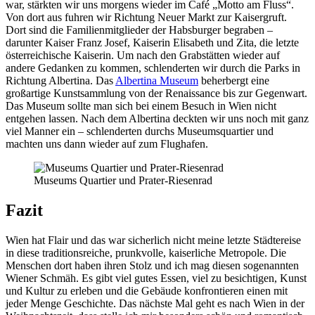
war, stärkten wir uns morgens wieder im Café „Motto am Fluss“.
Von dort aus fuhren wir Richtung Neuer Markt zur Kaisergruft.
Dort sind die Familienmitglieder der Habsburger begraben –
darunter Kaiser Franz Josef, Kaiserin Elisabeth und Zita, die letzte
österreichische Kaiserin. Um nach den Grabstätten wieder auf
andere Gedanken zu kommen, schlenderten wir durch die Parks in
Richtung Albertina. Das
Albertina Museum
beherbergt eine
großartige Kunstsammlung von der Renaissance bis zur Gegenwart.
Das Museum sollte man sich bei einem Besuch in Wien nicht
entgehen lassen. Nach dem Albertina deckten wir uns noch mit ganz
viel Manner ein – schlenderten durchs Museumsquartier und
machten uns dann wieder auf zum Flughafen.
Museums Quartier und Prater-Riesenrad
Fazit
Wien hat Flair und das war sicherlich nicht meine letzte Städtereise
in diese traditionsreiche, prunkvolle, kaiserliche Metropole. Die
Menschen dort haben ihren Stolz und ich mag diesen sogenannten
Wiener Schmäh. Es gibt viel gutes Essen, viel zu besichtigen, Kunst
und Kultur zu erleben und die Gebäude konfrontieren einen mit
jeder Menge Geschichte. Das nächste Mal geht es nach Wien in der