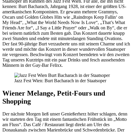
Staatsoper im Rahmen des Jazz Fest Wien. Für alle, die ihn nicht
kennen: Burt Bacharach, Jahrgang 1928, ist einer der größten US-
amerikanischen Komponisten. Er gewann mehrere Grammys,
Oscars und Golden Globes Hits wie „Raindrops Keep Fallin‘ on
My Head“, „What the World Needs Now Is Love“, „That’s What
Friends Are for“, „I Say a Little Prayer“ oder „Walk on By“, die er
bei seinem natürlich zum Besten gab. Das Konzert dauerte knapp
zwei Stunden und endete mit minutenlangen Standing Ovations.
Der fast 90-jährige Burt verzauberte uns mit seinem Charme und ich
werde und möchte das Konzert in dieser wundervollen Staatsoper
nie vergessen. Beschwingt vom Konzert beendeten wir den zweiten
Tag unseres Kurztrips mit ein paar Drinks und fesch aussehenden
Männern in der Gay-Bar Felixx.
Jazz Fest Wien: Burt Bacharach in der Staatsoper
Wiener Melange, Petit-Fours und
Shopping
Der nächste Morgen ließ unser Genießerherz höher schlagen, denn
wir starteten den Tag mit einem fantastischen Frühstück im „Motto
am Fluss“. Das Café / Restaurant liegt direkt am Ufer des
Donaukanals zwischen Marienbrücke und Schwedenbrücke. Der