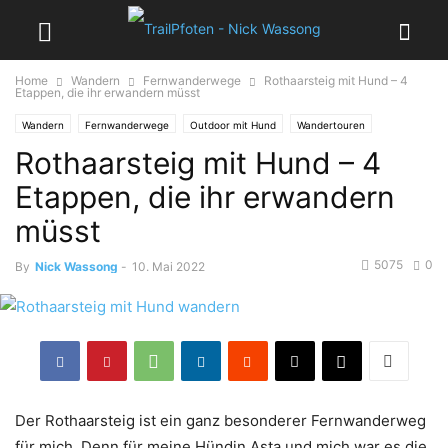
Home
Wandern
Fernwanderwege
Rothaarsteig mit Hund – 4
Etappen, die ihr erwandern müsst
Wandern
Fernwanderwege
Outdoor mit Hund
Wandertouren
Rothaarsteig mit Hund – 4
Etappen, die ihr erwandern
müsst
5075
0
By
Nick Wassong
-
10. Mai 2022
Der Rothaarsteig ist ein ganz besonderer Fernwanderweg
für mich. Denn für meine Hündin Asta und mich war es die