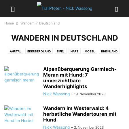
Home
Wandern in Deutschland
WANDERN IN DEUTSCHLAND
AHRTAL
EDERBERGLAND
EIFEL
HARZ
MOSEL
RHEINLAND
ROMANTISCHER RHEIN
SAAR-HUNSRÜCK
WANDERN IM ALLGÄU
WESERBERGLAND
WESTERWALD
Alpenüberquerung Garmisch-
Meran mit Hund: 7
unverzichtbare
Wanderhighlights
Nick Wassong
-
19. November 2023
Wandern im Westerwald: 4
herbstliche Wandertouren mit
Hund
Nick Wassong
-
2. November 2023