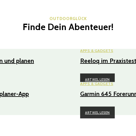
OUTDOORGLÜCK
Finde Dein Abenteuer!
APPS & GADGETS
en und planen
Reeloq im Praxistes
ARTIKEL LESEN
APPS & GADGETS
planer-App
Garmin 645 Forerunn
ARTIKEL LESEN