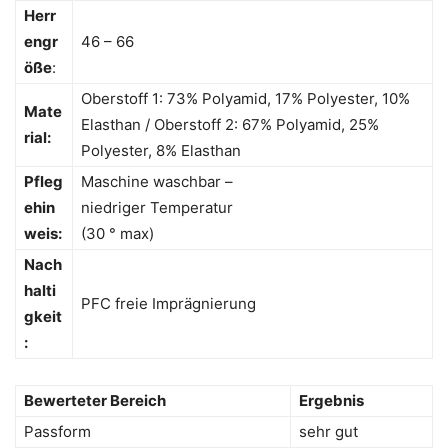
Herr
engr
46 – 66
öße
:
Oberstoff 1: 73% Polyamid, 17% Polyester, 10%
Mate
Elasthan / Oberstoff 2: 67% Polyamid, 25%
rial:
Polyester, 8% Elasthan
Pfleg
Maschine waschbar –
ehin
niedriger Temperatur
weis:
(30 ° max)
Nach
halti
PFC freie Imprägnierung
gkeit
:
Bewerteter Bereich
Ergebnis
Passform
sehr gut