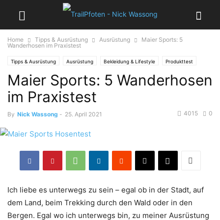
Home
Tipps & Ausrüstung
Ausrüstung
Maier Sports: 5
Wanderhosen im Praxistest
Tipps & Ausrüstung
Ausrüstung
Bekleidung & Lifestyle
Produkttest
Maier Sports: 5 Wanderhosen
im Praxistest
4015
0
By
Nick Wassong
-
25. April 2021
Ich liebe es unterwegs zu sein – egal ob in der Stadt, auf
dem Land, beim Trekking durch den Wald oder in den
Bergen. Egal wo ich unterwegs bin, zu meiner Ausrüstung