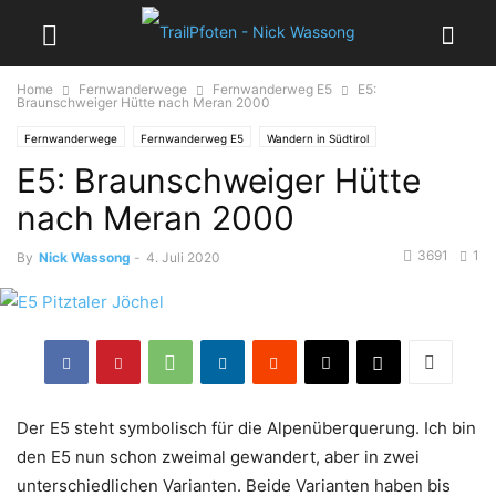
Home
Fernwanderwege
Fernwanderweg E5
E5:
Braunschweiger Hütte nach Meran 2000
Fernwanderwege
Fernwanderweg E5
Wandern in Südtirol
E5: Braunschweiger Hütte
Wandern in Österreich
Wandern in Tirol
Wandertouren
nach Meran 2000
3691
1
By
Nick Wassong
-
4. Juli 2020
Der E5 steht symbolisch für die Alpenüberquerung. Ich bin
den E5 nun schon zweimal gewandert, aber in zwei
unterschiedlichen Varianten. Beide Varianten haben bis