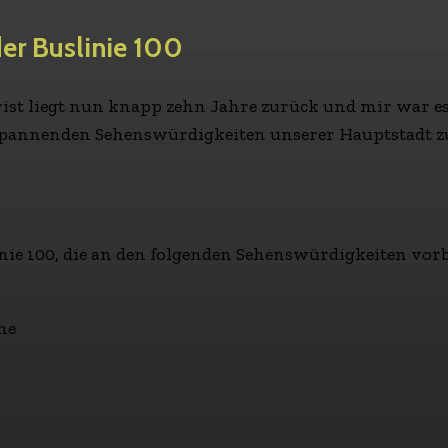
der Buslinie 100
urist liegt nun knapp zehn Jahre zurück und mir war e
spannenden Sehenswürdigkeiten unserer Hauptstadt zu
slinie 100, die an den folgenden Sehenswürdigkeiten vo
he