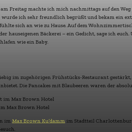
 am Freitag machte ich mich nachmittags auf den We
wurde ich sehr freundlich begrüßt und bekam ein extr
fühlte sich an wie zu Hause. Auf dem Wohnzimmertisc
er hauseigenen Bäckerei – ein Gedicht, sage ich euch. U
hlafen wie ein Baby.
big im zugehörigen Frühstücks-Restaurant gestärkt, 
nbietet. Die Pancakes mit Blaubeeren waren der abso
 im Max Brown Hotel
en im
Max Brown Ku’damm
im Stadtteil Charlottenbur
Besuch.