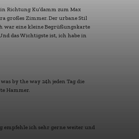
g in Richtung Ku’damm zum Max
a großes Zimmer. Der urbane Stil
h war eine kleine Begrüßungskarte
nd das Wichtigste ist, ich habe in
was by the way 24h jeden Tag die
lute Hammer.
g empfehle ich sehr gerne weiter und