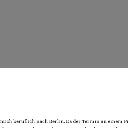
Pinterest
WhatsApp
Linkedin
ReddIt
r mich beruflich nach Berlin. Da der Termin an einem Fr