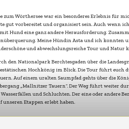
 zum Wörthersee war ein besonderes Erlebnis für mic
te gut vorbereitet und organisiert sein. Auch wenn ic
s mit Hund eine ganz andere Herausforderung. Zusam
lpenüberquerung. Meine Hündin Asta und ich konnten u
nderschöne und abwechslungsreiche Tour und Natur k
ch den Nationalpark Berchtesgaden über die Landesgr
stätischen Hochkönig im Blick. Die Tour führt euch du
uern. Auf einem uralten Saumpfad gehts über die Kön
ergang „Mallnitzer Tauern“. Der Weg führt weiter dur
Wasserfällen und Schluchten. Der eine oder andere B
uf unseren Etappen erlebt haben.