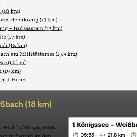
 (18 km)
n am Hochkönig (13 km)
ig – Bad Gastein (17 km)
itz (17 km)
ach (18 km)
ach am Millstättersee (17,9 km)
See (12 km)
h (19 km)
 mit Hund
ißbach (18 km)
n Highlights gestartet.
axi zu Beginn an den