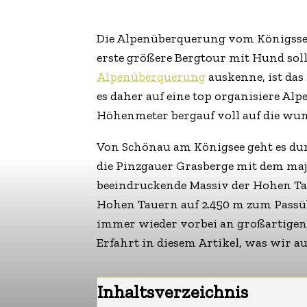
Die Alpenüberquerung vom Königssee
erste größere Bergtour mit Hund soll
Alpenüberquerung
auskenne, ist da
es daher auf eine top organisiere A
Höhenmeter bergauf voll auf die wu
Von Schönau am Königsee geht es dur
die Pinzgauer Grasberge mit dem maje
beeindruckende Massiv der Hohen Ta
Hohen Tauern auf 2.450 m zum Passüb
immer wieder vorbei an großartigen 
Erfahrt in diesem Artikel, was wir a
Inhaltsverzeichnis