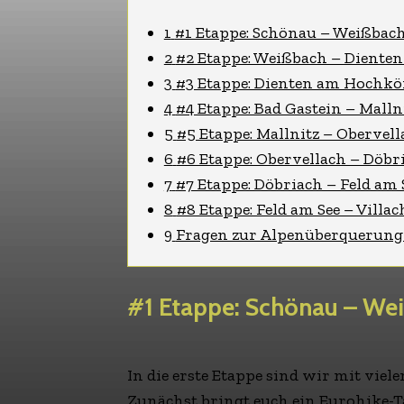
1
#1 Etappe: Schönau – Weißbach
2
#2 Etappe: Weißbach – Diente
3
#3 Etappe: Dienten am Hochkön
4
#4 Etappe: Bad Gastein – Malln
5
#5 Etappe: Mallnitz – Obervell
6
#6 Etappe: Obervellach – Döbri
7
#7 Etappe: Döbriach – Feld am 
8
#8 Etappe: Feld am See – Villac
9
Fragen zur Alpenüberquerung
#1 Etappe: Schönau – We
In die erste Etappe sind wir mit viele
Zunächst bringt euch ein Eurohike-T