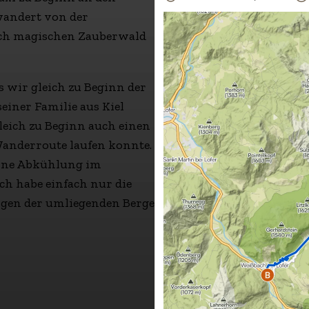
wandert von der
ch magischen Zauberwald
s wir gleich zu Beginn der
einer Familie aus Kiel
leich zu Beginn auch einen
Wanderroute laufen konnte.
eine Abkühlung im
h habe einfach nur die
ngen der umliegenden Berge