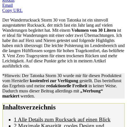
ReddIt
Email
Copy URL
Der Wanderrucksack Storm 30 von Tatonka ist ein sinnvoll
ausgestatteter Rucksack, der mich fast ein Jahr lang auf vielen
Wanderungen begleitet hat. Mit einem
Volumen von 30 Litern
ist
er ideal für Wanderungen mit einer oder zwei Übernachtungen. Ich
habe ihn auf Herz und Nieren getestet und folgende Highlights
haben mich überzeugt: Die leichte Polsterung im Lendenbereich und
die langen Hüftflossen sorgen für hohen Tragekomfort, das belüftete
X Vent Zero Tragesystem für einen trockenen Rücken und mehr
Leichtigkeit. Auf diese Punkte gehe ich in meinem Artikel
ausführlich ein.
*Hinweis: Der Tatonka Storm 30 wurde mir für diesen Produkttest
vom Hersteller
kostenfrei zur Verfügung
gestellt. Das beeinflusst
das Ergebnis und meine
redaktionelle Freiheit
in keiner Weise.
Dadurch muss dieser Beitrag allerdings mit
„Werbung“
markiert
werden.
Inhaltsverzeichnis
1
Alle Details zum Rucksack auf einen Blick
2
Maximale Kapazität, cooles Design und