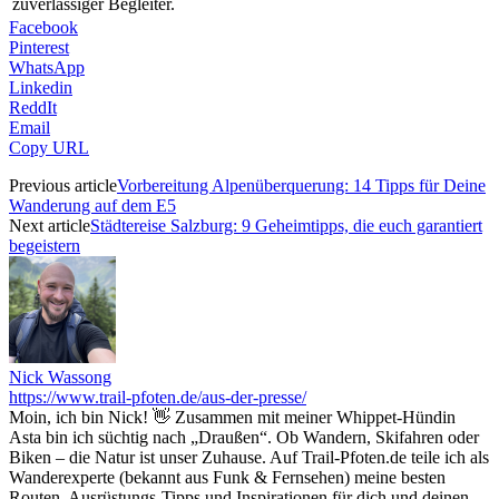
zuverlässiger Begleiter.
Facebook
Pinterest
WhatsApp
Linkedin
ReddIt
Email
Copy URL
Previous article
Vorbereitung Alpenüberquerung: 14 Tipps für Deine
Wanderung auf dem E5
Next article
Städtereise Salzburg: 9 Geheimtipps, die euch garantiert
begeistern
Nick Wassong
https://www.trail-pfoten.de/aus-der-presse/
Moin, ich bin Nick! 👋 Zusammen mit meiner Whippet-Hündin
Asta bin ich süchtig nach „Draußen“. Ob Wandern, Skifahren oder
Biken – die Natur ist unser Zuhause. Auf Trail-Pfoten.de teile ich als
Wanderexperte (bekannt aus Funk & Fernsehen) meine besten
Routen, Ausrüstungs-Tipps und Inspirationen für dich und deinen