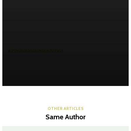
ALPENÜBERQUERUNGEN ZU FUSS
Alpenüberquerung Garmisch-Meran
mit Hund: 7 unverzichtbare
Wanderhighlights
OTHER ARTICLES
Same Author