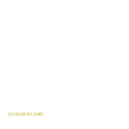
OUTDOOR MIT HUND
Wandern mit Hund im Lechtal: