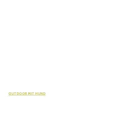
OUTDOOR MIT HUND
Kreuzbandriss beim Whippet: Astas
langer Weg zurück auf den Trail