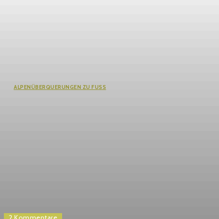
ALPENÜBERQUERUNGEN ZU FUSS
Alpenüberquerung Garmisch-Meran
mit Hund: 7 unverzichtbare
Wanderhighlights
2 Kommentare