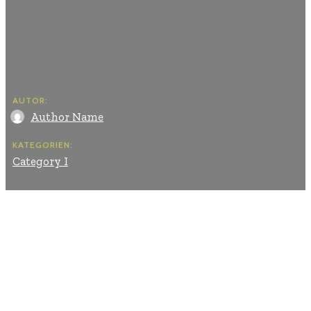
AUTOR:
Author Name
KATEGORIEN:
Category I
Facebook
Twitter
Pinterest
WhatsApp