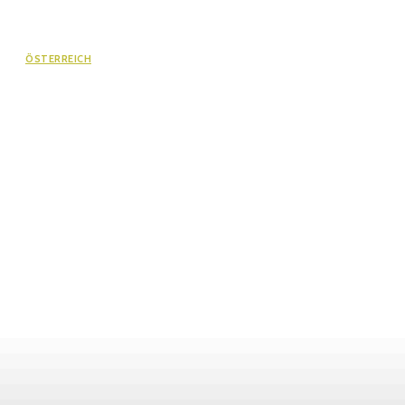
ÖSTERREICH
Pillerseetal: Ein Paradies für Biker – 6
Top-Touren für E-Bike und
Mountainbike