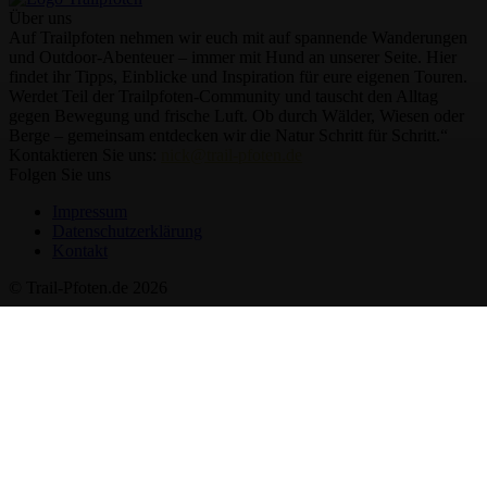
Über uns
Auf Trailpfoten nehmen wir euch mit auf spannende Wanderungen
und Outdoor-Abenteuer – immer mit Hund an unserer Seite. Hier
findet ihr Tipps, Einblicke und Inspiration für eure eigenen Touren.
Werdet Teil der Trailpfoten-Community und tauscht den Alltag
gegen Bewegung und frische Luft. Ob durch Wälder, Wiesen oder
Berge – gemeinsam entdecken wir die Natur Schritt für Schritt.“
Kontaktieren Sie uns:
nick@trail-pfoten.de
Folgen Sie uns
Impressum
Datenschutzerklärung
Kontakt
© Trail-Pfoten.de 2026