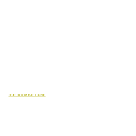
OUTDOOR MIT HUND
Kreuzbandriss beim Whippet: Astas
langer Weg zurück auf den Trail