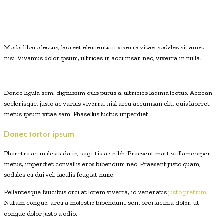
Morbi libero lectus, laoreet elementum viverra vitae, sodales sit amet
nisi. Vivamus dolor ipsum, ultrices in accumsan nec, viverra in nulla.
Donec ligula sem, dignissim quis purus a, ultricies lacinia lectus. Aenean
scelerisque, justo ac varius viverra, nisl arcu accumsan elit, quis laoreet
metus ipsum vitae sem. Phasellus luctus imperdiet.
Donec tortor ipsum
Pharetra ac malesuada in, sagittis ac nibh. Praesent mattis ullamcorper
metus, imperdiet convallis eros bibendum nec. Praesent justo quam,
sodales eu dui vel, iaculis feugiat nunc.
Pellentesque faucibus orci at lorem viverra, id venenatis
justo pretium
.
Nullam congue, arcu a molestie bibendum, sem orci lacinia dolor, ut
congue dolor justo a odio.