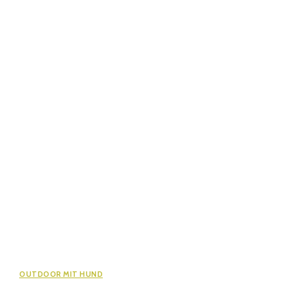
OUTDOOR MIT HUND
Wandern mit Hund im Lechtal: