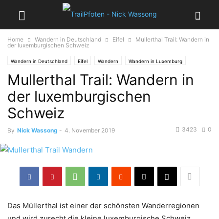
Home
Wandern in Deutschland
Eifel
Mullerthal Trail: Wandern in
der luxemburgischen Schweiz
Wandern in Deutschland
Eifel
Wandern
Wandern in Luxemburg
Mullerthal Trail: Wandern in
der luxemburgischen
Schweiz
3423
0
By
Nick Wassong
-
4. November 2019
Das Müllerthal ist einer der schönsten Wanderregionen
und wird zurecht die kleine luxemburgische Schweiz