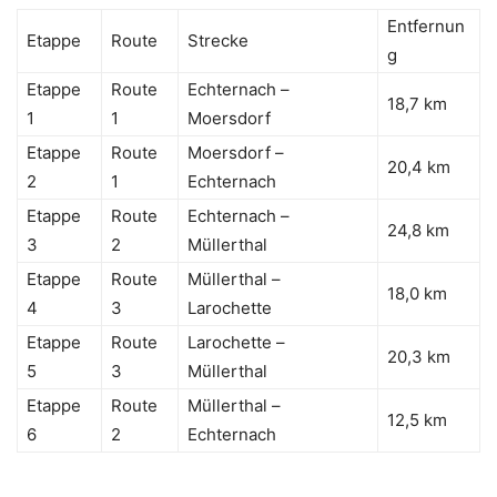
Entfernun
Etappe
Route
Strecke
g
Etappe
Route
Echternach –
18,7 km
1
1
Moersdorf
Etappe
Route
Moersdorf –
20,4 km
2
1
Echternach
Etappe
Route
Echternach –
24,8 km
3
2
Müllerthal
Etappe
Route
Müllerthal –
18,0 km
4
3
Larochette
Etappe
Route
Larochette –
20,3 km
5
3
Müllerthal
Etappe
Route
Müllerthal –
12,5 km
6
2
Echternach