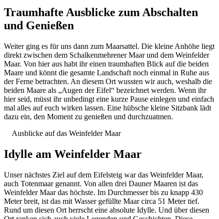
Traumhafte Ausblicke zum Abschalten
und Genießen
Weiter ging es für uns dann zum Maarsattel. Die kleine Anhöhe liegt
direkt zwischen dem Schalkenmehrener Maar und dem Weinfelder
Maar. Von hier aus habt ihr einen traumhaften Blick auf die beiden
Maare und könnt die gesamte Landschaft noch einmal in Ruhe aus
der Ferne betrachten. An diesem Ort wussten wir auch, weshalb die
beiden Maare als „Augen der Eifel“ bezeichnet werden. Wenn ihr
hier seid, müsst ihr unbedingt eine kurze Pause einlegen und einfach
mal alles auf euch wirken lassen. Eine hübsche kleine Sitzbank lädt
dazu ein, den Moment zu genießen und durchzuatmen.
Ausblicke auf das Weinfelder Maar
Idylle am Weinfelder Maar
Unser nächstes Ziel auf dem Eifelsteig war das Weinfelder Maar,
auch Totenmaar genannt. Von allen drei Dauner Maaren ist das
Weinfelder Maar das höchste. Im Durchmesser bis zu knapp 430
Meter breit, ist das mit Wasser gefüllte Maar circa 51 Meter tief.
Rund um diesen Ort herrscht eine absolute Idylle. Und über diesen
Ort ranken sich auch viele Legenden und Geschichten. Diese