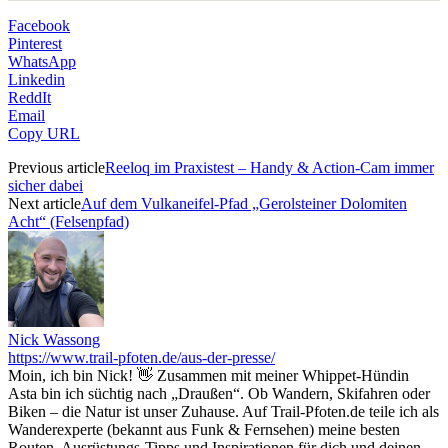
Facebook
Pinterest
WhatsApp
Linkedin
ReddIt
Email
Copy URL
Previous article
Reeloq im Praxistest – Handy & Action-Cam immer
sicher dabei
Next article
Auf dem Vulkaneifel-Pfad „Gerolsteiner Dolomiten
Acht“ (Felsenpfad)
Nick Wassong
https://www.trail-pfoten.de/aus-der-presse/
Moin, ich bin Nick! 👋 Zusammen mit meiner Whippet-Hündin
Asta bin ich süchtig nach „Draußen“. Ob Wandern, Skifahren oder
Biken – die Natur ist unser Zuhause. Auf Trail-Pfoten.de teile ich als
Wanderexperte (bekannt aus Funk & Fernsehen) meine besten
Routen, Ausrüstungs-Tipps und Inspirationen für dich und deinen