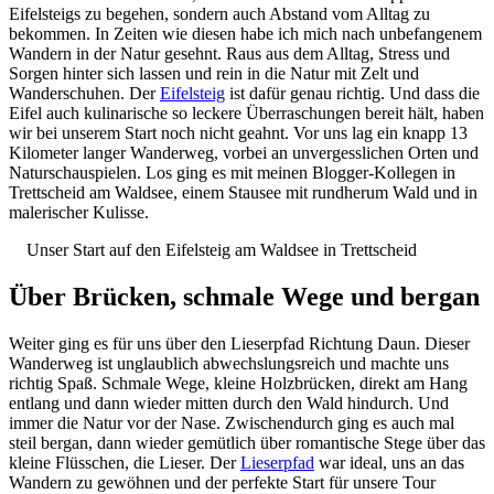
Eifelsteigs zu begehen, sondern auch Abstand vom Alltag zu
bekommen. In Zeiten wie diesen habe ich mich nach unbefangenem
Wandern in der Natur gesehnt. Raus aus dem Alltag, Stress und
Sorgen hinter sich lassen und rein in die Natur mit Zelt und
Wanderschuhen. Der
Eifelsteig
ist dafür genau richtig. Und dass die
Eifel auch kulinarische so leckere Überraschungen bereit hält, haben
wir bei unserem Start noch nicht geahnt. Vor uns lag ein knapp 13
Kilometer langer Wanderweg, vorbei an unvergesslichen Orten und
Naturschauspielen. Los ging es mit meinen Blogger-Kollegen in
Trettscheid am Waldsee, einem Stausee mit rundherum Wald und in
malerischer Kulisse.
Unser Start auf den Eifelsteig am Waldsee in Trettscheid
Über Brücken, schmale Wege und bergan
Weiter ging es für uns über den Lieserpfad Richtung Daun. Dieser
Wanderweg ist unglaublich abwechslungsreich und machte uns
richtig Spaß. Schmale Wege, kleine Holzbrücken, direkt am Hang
entlang und dann wieder mitten durch den Wald hindurch. Und
immer die Natur vor der Nase. Zwischendurch ging es auch mal
steil bergan, dann wieder gemütlich über romantische Stege über das
kleine Flüsschen, die Lieser. Der
Lieserpfad
war ideal, uns an das
Wandern zu gewöhnen und der perfekte Start für unsere Tour