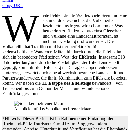
Email
Copy URL
W
eite Felder, dichte Wälder, viele Seen und eine
spannende Geschichte: die Vulkaneifel
faszinierte uns irgendwie schon immer. Was
heute dort zu finden ist, wo einst Gletscher
und Vulkane eine Landschaft formten, ist
nicht nur vielfältig und wunderbar. Die
Vulkaneifel hat Tradition und ist der perfekte Ort für
leidenschaftliche Wanderer. Mitten hindurch durch die Eifel bahnt
sich ein besonderer Pfad seinen Weg: der
Eifelsteig
. Insgesamt 313
Kilometer lang und durch die Vielfältigkeit der Eifel-Landschaft
geprägt, könnt ihr den Eifelsteig in 15 Tagesetappen entdecken.
Unterwegs erwartet euch eine abwechslungsreiche Landschaft und
Partnerwanderwege, die ihr in Kombination zum Eifelsteig begehen
könnt. Wir haben die
11. Etappe des Eifelsteigs
bewandert – von
Trettscheid bis zum Gemünder Maar – und wunderschöne
Eindrücke gesammelt.
Ausblick auf das Schalkenmehrener Maar
*Hinweis: Dieser Bericht ist im Rahmen einer Einladung der
Rheinland-Pfalz Tourismus GmbH zum Bloggerwandern
entstanden. Anreise, Unterkunft und Verpflegung hat die Rheinland-